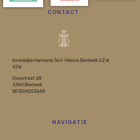
CONTACT
Koninklijke Harmonie Sint-Hilarius Bierbeek V.Z.W.
VZW
Dorpstraat 28
3360 Bierbeek
BE1004253668
NAVIGATIE