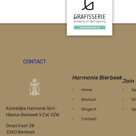
CONTACT
Harmonie Bierbeek
Join
Home
Sp
Bestuur
St
Koninklijke Harmonie Sint-
Dirigent
Sp
Hilarius Bierbeek V.Z.W. VZW
Contact
Dorpstraat 28
3360 Bierbeek