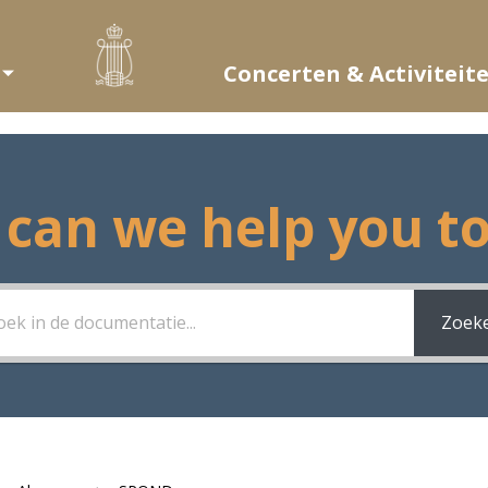
Concerten & Activiteit
can we help you t
Zoek