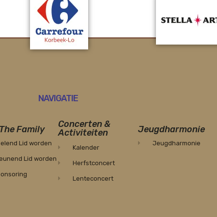
NAVIGATIE
Concerten &
 The Family
Jeugdharmonie
Activiteiten
elend Lid worden
Jeugdharmonie
Kalender
eunend Lid worden
Herfstconcert
onsoring
Lenteconcert