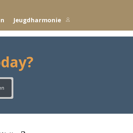
en
Jeugdharmonie
oday?
en