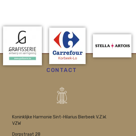
CONTACT
Koninklijke Harmonie Sint-Hilarius Bierbeek V.Z.W.
VZW
Dorpstraat 28