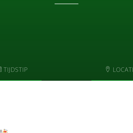
TIJDSTIP
LOCAT
 2024 @ 17:00
-
22:00
Patronaat
Dorpstraat 2
Bierbeek
,
3360
Be
+ GOOGLE MAP
!