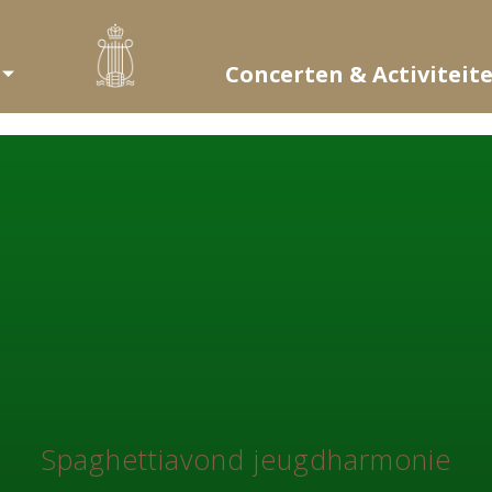
Concerten & Activiteit
Spaghettiavond jeugdharmonie